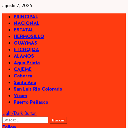
Skip
agosto 7, 2026
to
Primary
PRINCIPAL
content
Menu
NACIONAL
ESTATAL
HERMOSILLO
GUAYMAS
ETCHOJOA
ALAMOS
Agua Prieta
CAJEME
Caborca
Santa Ana
San Luis Río Colorado
Vicam
Puerto Peñasco
Light/Dark Button
Buscar:
Follow