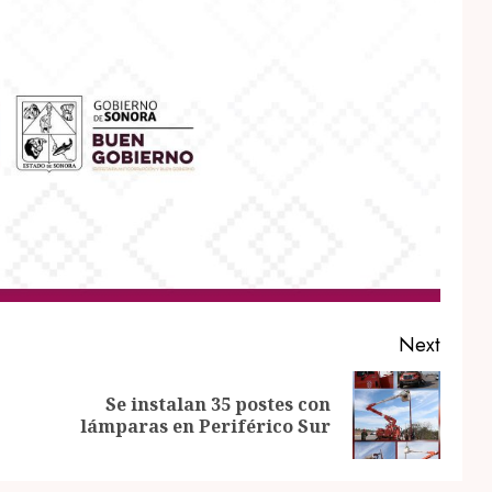
Next
Se instalan 35 postes con
Previous
Next
E
lámparas en Periférico Sur
post:
post: