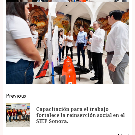
Post
Previous
navigation
Capacitación para el trabajo
Pr
fortalece la reinserción social en el
po
SIEP Sonora.