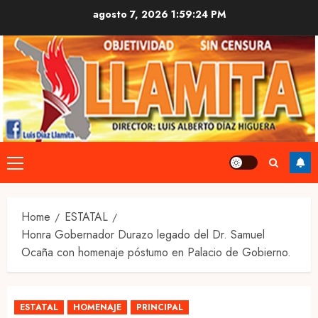
Skip
agosto 7, 2026
1:59:25 PM
to
content
Primary
Menu
Home
ESTATAL
Honra Gobernador Durazo legado del Dr. Samuel
Ocaña con homenaje póstumo en Palacio de Gobierno.
ESTATAL
HOMENAJE
PRINCIPAL