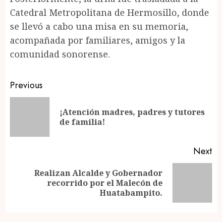
Catedral Metropolitana de Hermosillo, donde
se llevó a cabo una misa en su memoria,
acompañada por familiares, amigos y la
comunidad sonorense.
Post
Previous
navigation
¡Atención madres, padres y tutores
Pr
de familia!
po
Next
Realizan Alcalde y Gobernador
Next
recorrido por el Malecón de
post:
Huatabampito.