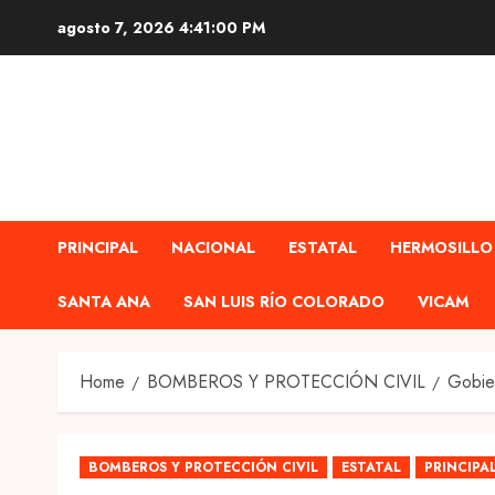
Skip
agosto 7, 2026
4:41:02 PM
to
content
PRINCIPAL
NACIONAL
ESTATAL
HERMOSILLO
SANTA ANA
SAN LUIS RÍO COLORADO
VICAM
Home
BOMBEROS Y PROTECCIÓN CIVIL
Gobier
BOMBEROS Y PROTECCIÓN CIVIL
ESTATAL
PRINCIPA