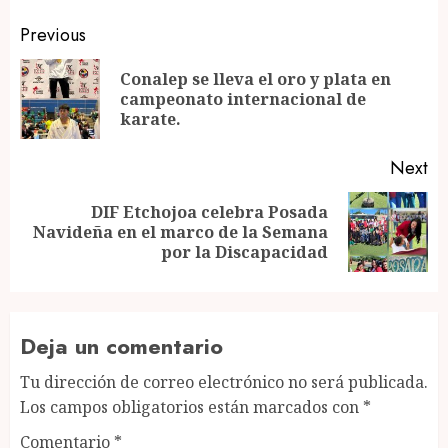
Post
Previous
navigation
Conalep se lleva el oro y plata en
Pr
campeonato internacional de
po
karate.
Next
DIF Etchojoa celebra Posada
Next
Navideña en el marco de la Semana
post:
por la Discapacidad
Deja un comentario
Tu dirección de correo electrónico no será publicada.
Los campos obligatorios están marcados con
*
Comentario
*