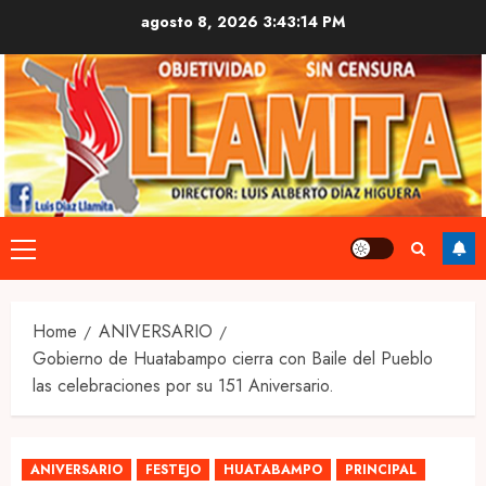
Skip
agosto 8, 2026
3:43:14 PM
to
content
Primary
Menu
Home
ANIVERSARIO
Gobierno de Huatabampo cierra con Baile del Pueblo
las celebraciones por su 151 Aniversario.
ANIVERSARIO
FESTEJO
HUATABAMPO
PRINCIPAL