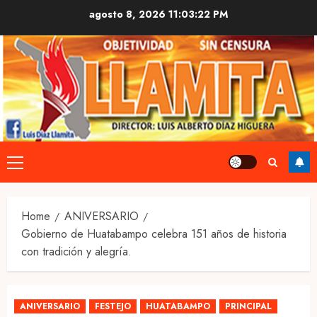
Skip
agosto 8, 2026
11:03:22 PM
to
content
Primary
Menu
Home
ANIVERSARIO
Gobierno de Huatabampo celebra 151 años de historia
con tradición y alegría.
ANIVERSARIO
FESTEJO
HUATABAMPO
PRINCIPAL