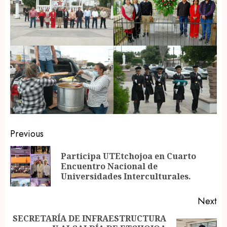
Post
Previous
navigation
Participa UTEtchojoa en Cuarto
Pr
Encuentro Nacional de
po
Universidades Interculturales.
Next
SECRETARÍA DE INFRAESTRUCTURA