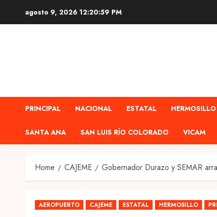
Skip
agosto 9, 2026
12:21:01 PM
to
content
PRINCIPAL
NACIONAL
ESTATAL
HERMOSILLO
SANTA ANA
SAN LUIS RÍO COLORADO
VICAM
Home
CAJEME
Gobernador Durazo y SEMAR arra
AEROPUERTO
CAJEME
ESTATAL
HERMOSILLO
PR