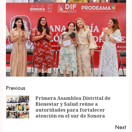
Post
Previous
navigation
Primera Asamblea Distrital de
Bienestar y Salud reúne a
Pr
autoridades para fortalecer
po
atención en el sur de Sonora
Next