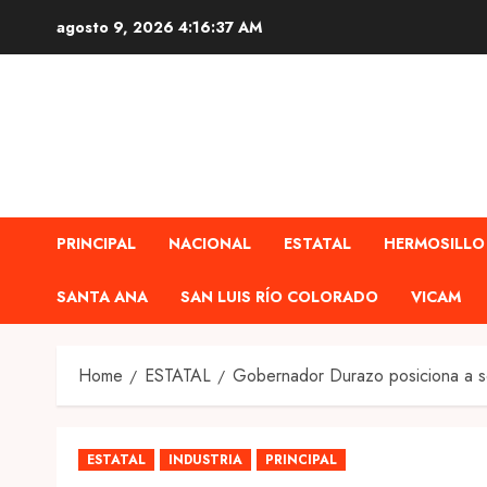
Skip
agosto 9, 2026
4:16:39 AM
to
content
PRINCIPAL
NACIONAL
ESTATAL
HERMOSILLO
SANTA ANA
SAN LUIS RÍO COLORADO
VICAM
Home
ESTATAL
Gobernador Durazo posiciona a son
ESTATAL
INDUSTRIA
PRINCIPAL