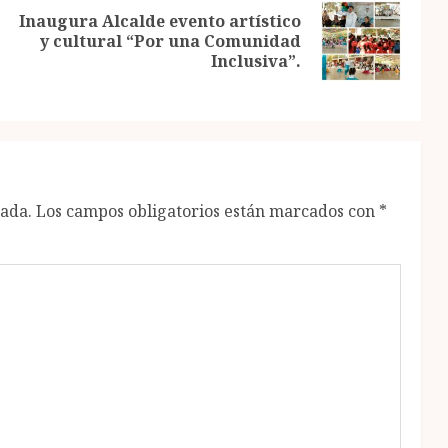
Inaugura Alcalde evento artístico
Next
y cultural “Por una Comunidad
Previous
post:
Inclusiva”.
post:
cada.
Los campos obligatorios están marcados con
*