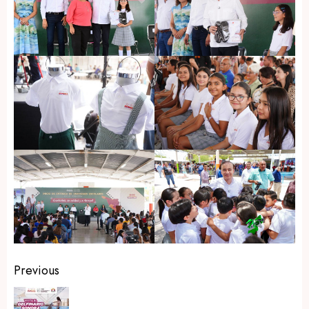
Post
Previous
navigation