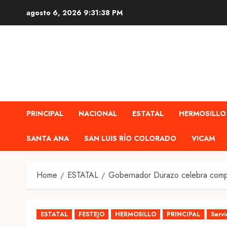
Skip
agosto 6, 2026
9:31:40 PM
to
content
PRINCIPAL
NACIONAL
ESTATAL
HERMOSILLO
SANTA ANA
SAN LUIS RÍO COLORADO
VICAM
Home
ESTATAL
Gobernador Durazo celebra compro
ESTATAL
FESTEJO
HERMOSILLO
PRINCIPAL
Servi