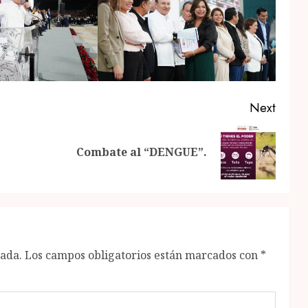
Next
Previous
Next
Combate al “DENGUE”.
post:
post:
cada.
Los campos obligatorios están marcados con
*