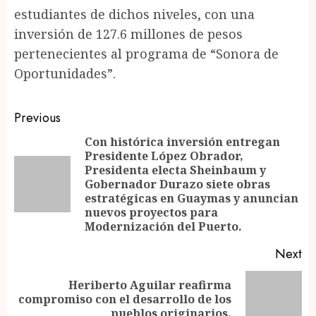
estudiantes de dichos niveles, con una
inversión de 127.6 millones de pesos
pertenecientes al programa de “Sonora de
Oportunidades”.
Post
Previous
navigation
Con histórica inversión entregan
Presidente López Obrador,
Presidenta electa Sheinbaum y
Pr
Gobernador Durazo siete obras
po
estratégicas en Guaymas y anuncian
nuevos proyectos para
Modernización del Puerto.
Next
Heriberto Aguilar reafirma
Next
compromiso con el desarrollo de los
post:
pueblos originarios.