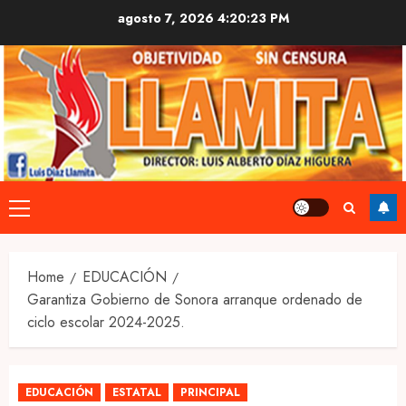
Skip
agosto 7, 2026
4:20:24 PM
to
content
Primary
Menu
Home
EDUCACIÓN
Garantiza Gobierno de Sonora arranque ordenado de
ciclo escolar 2024-2025.
EDUCACIÓN
ESTATAL
PRINCIPAL