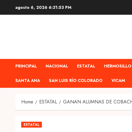
Skip
agosto 6, 2026
6:31:54 PM
to
content
PRINCIPAL
NACIONAL
ESTATAL
HERMOSILLO
SANTA ANA
SAN LUIS RÍO COLORADO
VICAM
Home
ESTATAL
GANAN ALUMNAS DE COBACH
ESTATAL