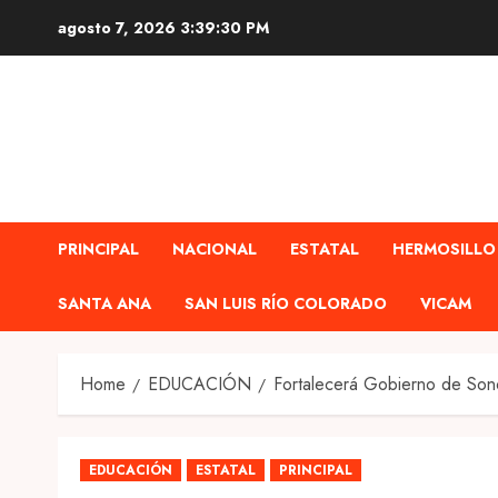
Skip
agosto 7, 2026
3:39:31 PM
to
content
PRINCIPAL
NACIONAL
ESTATAL
HERMOSILLO
SANTA ANA
SAN LUIS RÍO COLORADO
VICAM
Home
EDUCACIÓN
Fortalecerá Gobierno de Sono
EDUCACIÓN
ESTATAL
PRINCIPAL