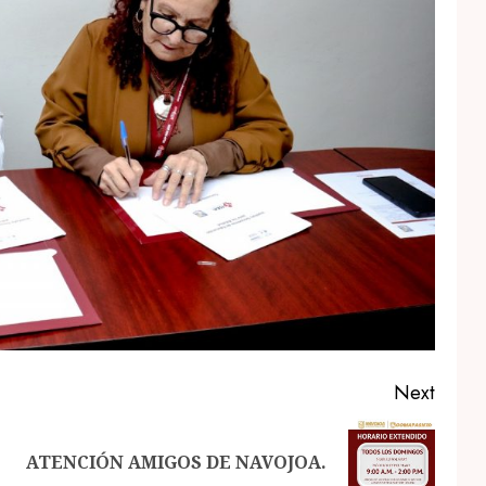
Next
Previous
Next
ATENCIÓN AMIGOS DE NAVOJOA.
post:
post: