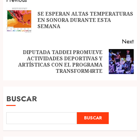
Post
navigation
SE ESPERAN ALTAS TEMPERATURAS
Pr
EN SONORA DURANTE ESTA
po
SEMANA
Next
DIPUTADA TADDEI PROMUEVE
ACTIVIDADES DEPORTIVAS Y
Next
ARTÍSTICAS CON EL PROGRAMA
post:
TRANSFORM4RTE
BUSCAR
BUSCAR