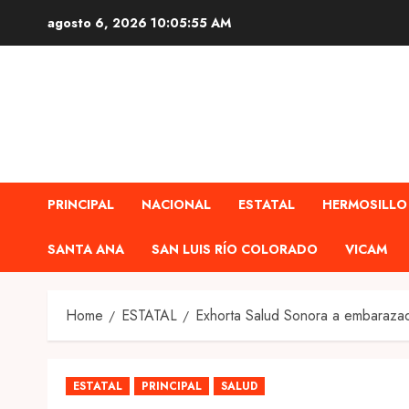
Skip
agosto 6, 2026
10:05:56 AM
to
content
PRINCIPAL
NACIONAL
ESTATAL
HERMOSILLO
SANTA ANA
SAN LUIS RÍO COLORADO
VICAM
Home
ESTATAL
Exhorta Salud Sonora a embarazad
ESTATAL
PRINCIPAL
SALUD