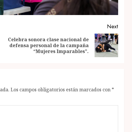
Next
Celebra sonora clase nacional de
Previous
Next
defensa personal de la campaña
post:
post:
“Mujeres Imparables”.
cada.
Los campos obligatorios están marcados con
*