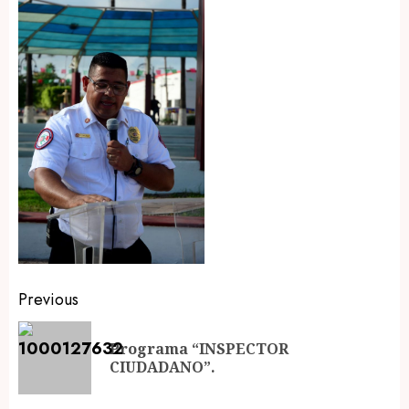
Post
Previous
navigation
Programa “INSPECTOR
Pr
CIUDADANO”.
po