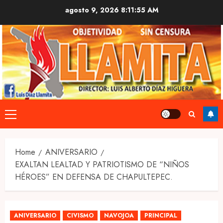
Skip
agosto 9, 2026
8:11:55 AM
to
content
Primary
Menu
Home
ANIVERSARIO
EXALTAN LEALTAD Y PATRIOTISMO DE “NIÑOS
HÉROES” EN DEFENSA DE CHAPULTEPEC.
ANIVERSARIO
CIVISMO
NAVOJOA
PRINCIPAL