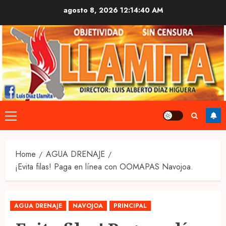
Skip
agosto 8, 2026
12:14:40 AM
to
content
Primary
Menu
Home
AGUA DRENAJE
¡Evita filas! Paga en línea con OOMAPAS Navojoa.
AGUA DRENAJE
NAVOJOA
PRINCIPAL