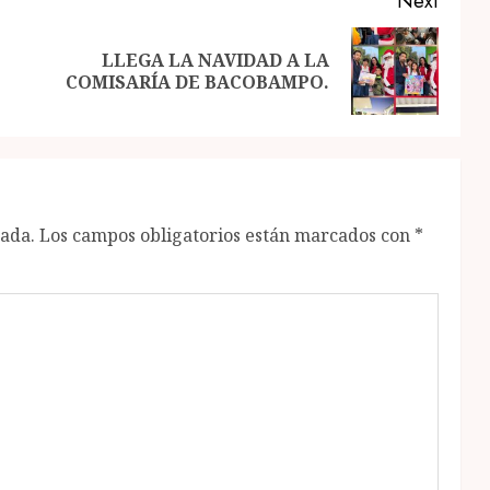
Next
LLEGA LA NAVIDAD A LA
Previous
Next
COMISARÍA DE BACOBAMPO.
post:
post:
cada.
Los campos obligatorios están marcados con
*