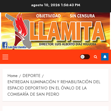
Skip
agosto 10, 2026
1:56:43 PM
to
content
Primary
Menu
Home
DEPORTE
ENTREGAN ILUMINACIÓN Y REHABILITACIÓN DEL
ESPACIO DEPORTIVO EN EL ÓVALO DE LA
COMISARÍA DE SAN PEDRO