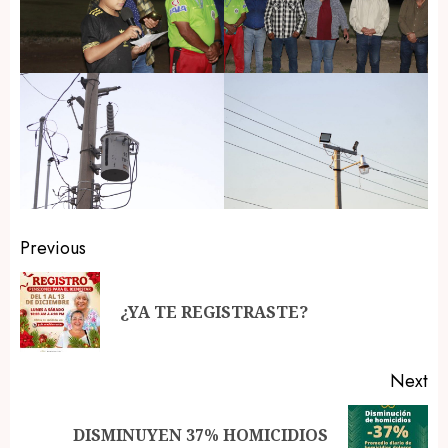
Post
Previous
navigation
Pr
¿YA TE REGISTRASTE?
po
Next
DISMINUYEN 37% HOMICIDIOS
Next