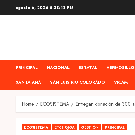
Skip
agosto 6, 2026
5:38:49 PM
to
content
PRINCIPAL
NACIONAL
ESTATAL
HERMOSILLO
SANTA ANA
SAN LUIS RÍO COLORADO
VICAM
Home
ECOSISTEMA
Entregan donación de 300 ar
ECOSISTEMA
ETCHOJOA
GESTIÓN
PRINCIPAL