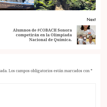
Next
Alumnos de #COBACH Sonora
Previous
Next
competirán en la Olimpiada
post:
post:
Nacional de Química.
cada.
Los campos obligatorios están marcados con
*