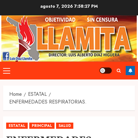
Skip
agosto 7, 2026
7:58:28 PM
to
content
Primary
Menu
Home
ESTATAL
ENFERMEDADES RESPIRATORIAS.
ESTATAL
PRINCIPAL
SALUD