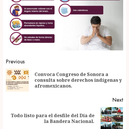
Post
Previous
navigation
Convoca Congreso de Sonora a
Pr
consulta sobre derechos indígenas y
po
afromexicanos.
Next
Todo listo para el desfile del Día de
Next
la Bandera Nacional.
post: