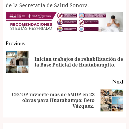
de la Secretaría de Salud Sonora.
Post
Previous
navigation
Inician trabajos de rehabilitación de
Pr
la Base Policial de Huatabampito.
po
Next
CECOP invierte más de 5MDP en 22
Next
obras para Huatabampo: Beto
post:
Vázquez.