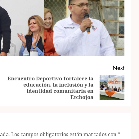
Next
Encuentro Deportivo fortalece la
educación, la inclusión y la
Previous
Next
identidad comunitaria en
post:
post:
Etchojoa
cada.
Los campos obligatorios están marcados con
*