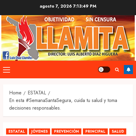
Skip
agosto 7, 2026
7:13:50 PM
to
content
Primary
Menu
Home
ESTATAL
En esta #SemanaSantaSegura, cuida tu salud y toma
decisiones responsables.
ESTATAL
JÓVENES
PREVENCIÓN
PRINCIPAL
SALUD