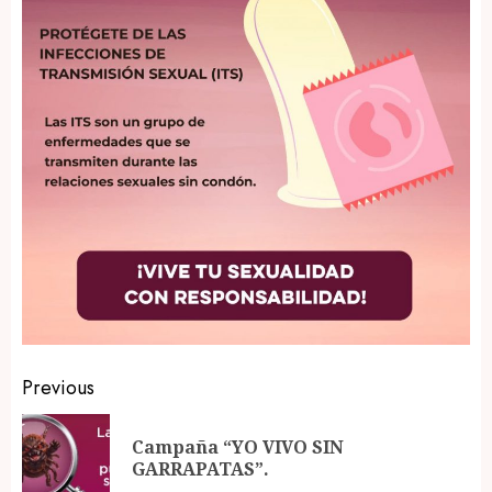
Post
Previous
navigation
Campaña “YO VIVO SIN
Pr
GARRAPATAS”.
po