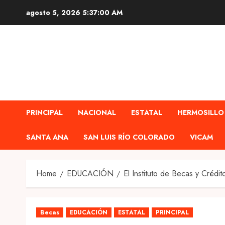
Skip
agosto 5, 2026
5:37:01 AM
to
content
PRINCIPAL
NACIONAL
ESTATAL
HERMOSILLO
SANTA ANA
SAN LUIS RÍO COLORADO
VICAM
Home
EDUCACIÓN
El Instituto de Becas y Cr
Becas
EDUCACIÓN
ESTATAL
PRINCIPAL