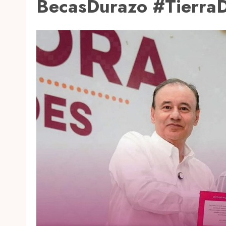
BecasDurazo #Tierra