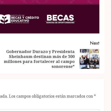
Next
Gobernador Durazo y Presidenta
Sheinbaum destinan más de 300
Previous
Next
millones para fortalecer al campo
post:
post:
sonorense*
cada.
Los campos obligatorios están marcados con
*