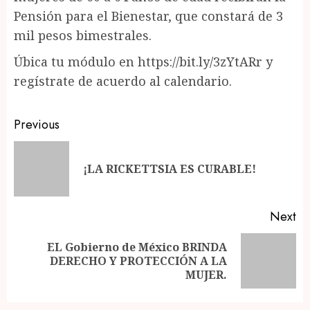
Pensión para el Bienestar, que constará de 3
mil pesos bimestrales.
Úbica tu módulo en https://bit.ly/3zYtARr y
regístrate de acuerdo al calendario.
Post
Previous
navigation
Pr
¡LA RICKETTSIA ES CURABLE!
po
Next
EL Gobierno de México BRINDA
Next
DERECHO Y PROTECCIÓN A LA
post:
MUJER.