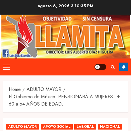
Skip
agosto 6, 2026
3:10:35 PM
to
content
Primary
Menu
Home
ADULTO MAYOR
El Gobierno de México PENSIONARÁ A MUJERES DE
60 a 64 AÑOS DE EDAD.
ADULTO MAYOR
APOYO SOCIAL
LABORAL
NACIONAL