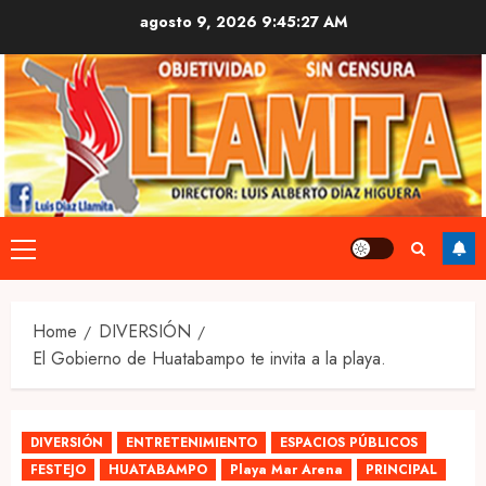
Skip
agosto 9, 2026
9:45:28 AM
to
content
Primary
Menu
Home
DIVERSIÓN
El Gobierno de Huatabampo te invita a la playa.
DIVERSIÓN
ENTRETENIMIENTO
ESPACIOS PÚBLICOS
FESTEJO
HUATABAMPO
Playa Mar Arena
PRINCIPAL