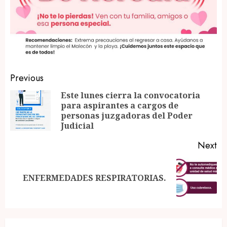
Post
Previous
navigation
Este lunes cierra la convocatoria
para aspirantes a cargos de
Pr
personas juzgadoras del Poder
po
Judicial
Next
Next
ENFERMEDADES RESPIRATORIAS.
post: