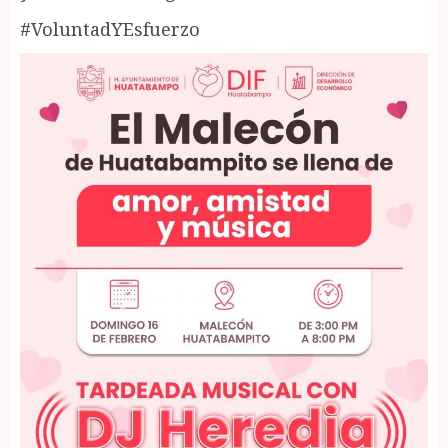
#VoluntadYEsfuerzo