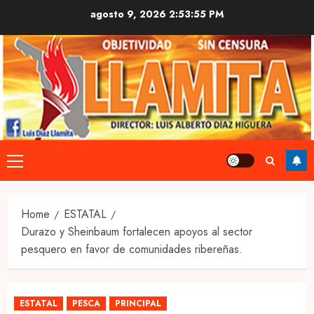
Skip
agosto 9, 2026
2:53:56 PM
to
content
Primary
Menu
Home
ESTATAL
Durazo y Sheinbaum fortalecen apoyos al sector
pesquero en favor de comunidades ribereñas.
ESTATAL
PESCA
PRINCIPAL