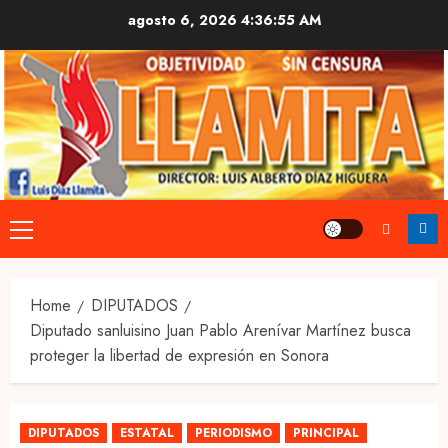
Skip
agosto 6, 2026
4:36:55 AM
to
content
Primary
Menu
Home
DIPUTADOS
Diputado sanluisino Juan Pablo Arenívar Martínez busca
proteger la libertad de expresión en Sonora
DIPUTADOS
ESTATAL
PERIODISMO
PRINCIPAL