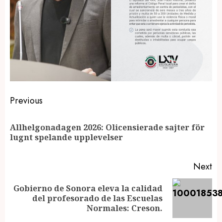
Post
Previous
navigation
Allhelgonadagen 2026: Olicensierade sajter för
Pr
lugnt spelande upplevelser
po
Next
Gobierno de Sonora eleva la calidad
Next
del profesorado de las Escuelas
post:
Normales: Creson.