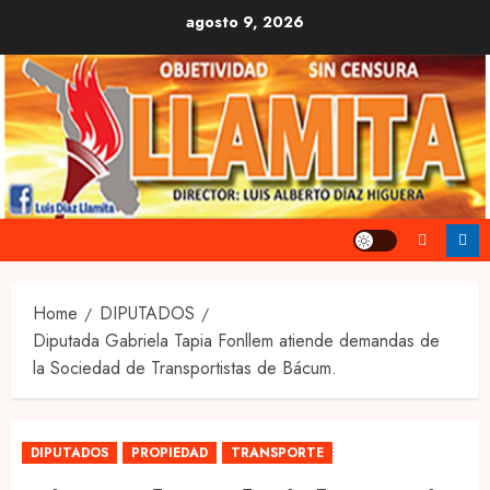
Skip
agosto 9, 2026
to
content
Home
DIPUTADOS
Diputada Gabriela Tapia Fonllem atiende demandas de
la Sociedad de Transportistas de Bácum.
DIPUTADOS
PROPIEDAD
TRANSPORTE