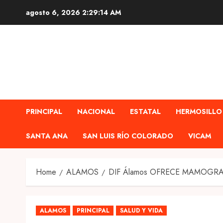
Skip
agosto 6, 2026
2:29:15 AM
to
content
PRINCIPAL
NACIONAL
ESTATAL
HERMOSILLO
SANTA ANA
SAN LUIS RÍO COLORADO
VICAM
Home
ALAMOS
DIF Álamos OFRECE MAMOGRA
ALAMOS
PRINCIPAL
SALUD Y VIDA