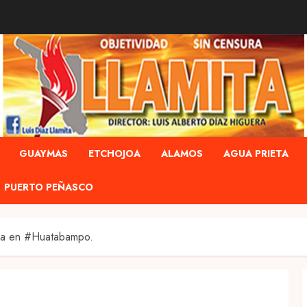
GUAYMAS
ETCHOJOA
ALAMOS
AGUA PRIETA
PUERTO PEÑASCO
ida en #Huatabampo.