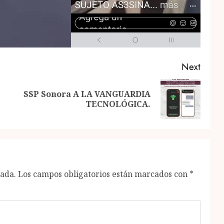
Next
SSP Sonora A LA VANGUARDIA
Previous
Next
TECNOLÓGICA.
post:
post:
cada.
Los campos obligatorios están marcados con
*