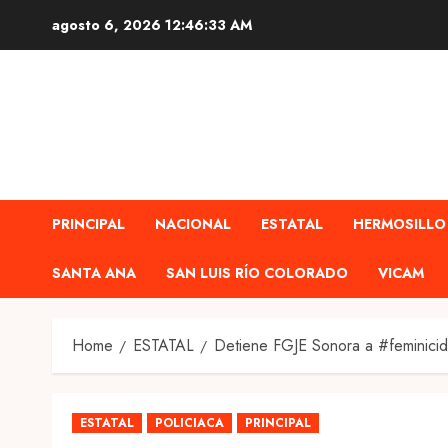
Skip
agosto 6, 2026
12:46:35 AM
to
content
PRINCIPAL
NACIONAL
ESTATAL
HERMOSILLO
SANTA ANA
SAN LUIS RÍO COLORADO
VICAM
Home
ESTATAL
Detiene FGJE Sonora a #feminic
ESTATAL
POLICIACA
PRINCIPAL