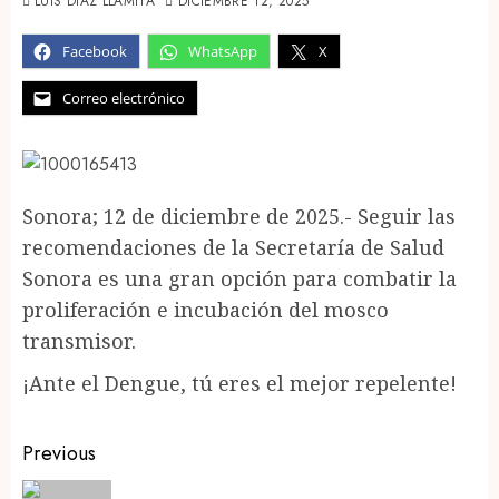
LUIS DIAZ LLAMITA
DICIEMBRE 12, 2025
Facebook
WhatsApp
X
Correo electrónico
Sonora; 12 de diciembre de 2025.- Seguir las
recomendaciones de la Secretaría de Salud
Sonora es una gran opción para combatir la
proliferación e incubación del mosco
transmisor.
¡Ante el Dengue, tú eres el mejor repelente!
Post
Previous