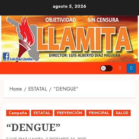
Skip
agosto 5, 2026
to
content
Home
ESTATAL
“DENGUE”
Campaña
ESTATAL
PREVENCIÓN
PRINCIPAL
SALUD
“DENGUE”