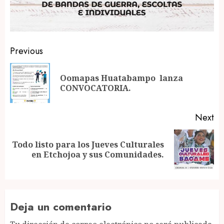
Post
Previous
navigation
Oomapas Huatabampo lanza
Pr
CONVOCATORIA.
po
Next
Todo listo para los Jueves Culturales
Next
en Etchojoa y sus Comunidades.
post:
Deja un comentario