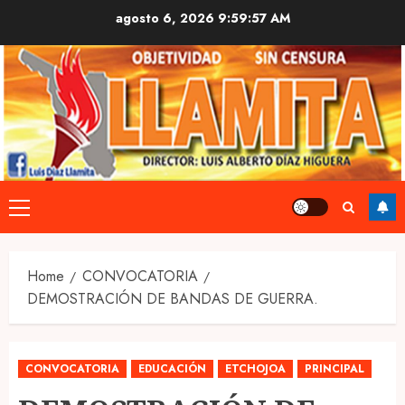
Skip
agosto 6, 2026
9:59:58 AM
to
content
Primary
Menu
Home
CONVOCATORIA
DEMOSTRACIÓN DE BANDAS DE GUERRA.
CONVOCATORIA
EDUCACIÓN
ETCHOJOA
PRINCIPAL