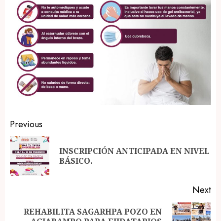
Post
Previous
navigation
INSCRIPCIÓN ANTICIPADA EN NIVEL
Pr
BÁSICO.
po
Next
REHABILITA SAGARHPA POZO EN
Next