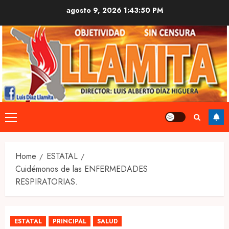
Skip
agosto 9, 2026
1:43:51 PM
to
content
Primary
Menu
Home
ESTATAL
Cuidémonos de las ENFERMEDADES
RESPIRATORIAS.
ESTATAL
PRINCIPAL
SALUD