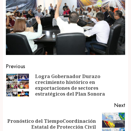
Post
Previous
navigation
Logra Gobernador Durazo
crecimiento histórico en
Pr
exportaciones de sectores
po
estratégicos del Plan Sonora
Next
Pronóstico del TiempoCoordinación
Next
Estatal de Protección Civil
post: