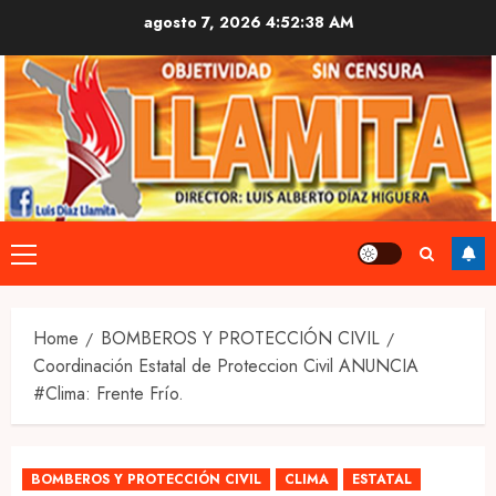
Skip
agosto 7, 2026
4:52:39 AM
to
content
Primary
Menu
Home
BOMBEROS Y PROTECCIÓN CIVIL
Coordinación Estatal de Proteccion Civil ANUNCIA
#Clima: Frente Frío.
BOMBEROS Y PROTECCIÓN CIVIL
CLIMA
ESTATAL