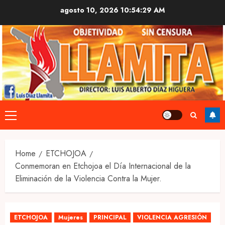
Skip
agosto 10, 2026
10:54:30 AM
to
content
Primary
Menu
Home
ETCHOJOA
Conmemoran en Etchojoa el Día Internacional de la
Eliminación de la Violencia Contra la Mujer.
ETCHOJOA
Mujeres
PRINCIPAL
VIOLENCIA AGRESIÓN