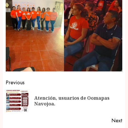
Post
Previous
navigation
Atención, usuarios de Oomapas
Pr
Navojoa.
po
Next