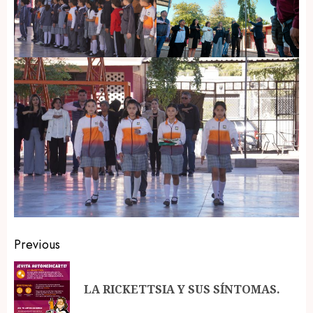
Post
Previous
navigation
Pr
LA RICKETTSIA Y SUS SÍNTOMAS.
po