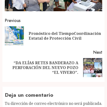
Post
Previous
navigation
Pronóstico del TiempoCoordinación
Pr
Estatal de Protección Civil
po
Next
“DA ELÍAS RETES BANDERAZO A
Next
PERFORACIÓN DEL NUEVO POZO
post:
“EL VIVERO”.
Deja un comentario
Tu dirección de correo electrónico no será publicada.