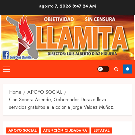
Skip
agosto 7, 2026
8:47:25 AM
to
content
Primary
Menu
Home
APOYO SOCIAL
Con Sonora Atiende, Gobernador Durazo lleva
servicios gratuitos a la colonia Jorge Valdez Muñoz.
APOYO SOCIAL
ATENCIÓN CIUDADANA
ESTATAL