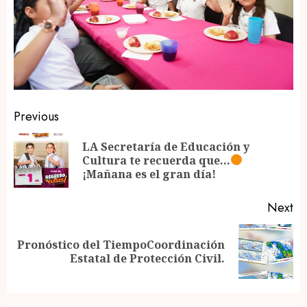
Post
Previous
navigation
LA Secretaría de Educación y
Pr
Cultura te recuerda que…
po
¡Mañana es el gran día!
Next
Pronóstico del TiempoCoordinación
Next
Estatal de Protección Civil.
post: