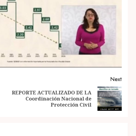
Next
REPORTE ACTUALIZADO DE LA
Previous
Next
Coordinación Nacional de
post:
post:
Protección Civil