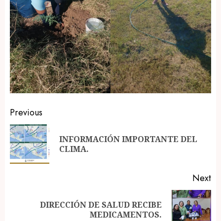
Post
Previous
navigation
INFORMACIÓN IMPORTANTE DEL
Pr
CLIMA.
po
Next
DIRECCIÓN DE SALUD RECIBE
Next
MEDICAMENTOS.
post: