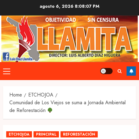
Skip
agosto 6, 2026
8:08:08 PM
to
content
Primary
Menu
Home
ETCHOJOA
Comunidad de Los Viejos se suma a Jornada Ambiental
de Reforestación
ETCHOJOA
PRINCIPAL
REFORESTACIÓN