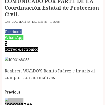
COMUNICADO POR PARTE DE LA
Coordinación Estatal de Proteccion
Civil.
LUIS DIAZ LLAMITA
DICIEMBRE 19, 2025
Facebook
WhatsApp
X
Correo electrónico
Reabren WALDO’S Benito Juárez e Imuris al
cumplir con normativas
Post
Previous
navigation