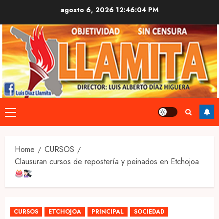
Skip
agosto 6, 2026
12:46:05 PM
to
content
Primary
Menu
Home
CURSOS
Clausuran cursos de repostería y peinados en Etchojoa
CURSOS
ETCHOJOA
PRINCIPAL
SOCIEDAD