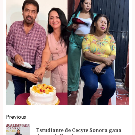
Post
Previous
navigation
Estudiante de Cecyte Sonora gana
Pr