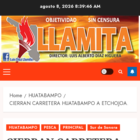
Skip
agosto 8, 2026
8:39:47 AM
to
content
Primary
Menu
Home
HUATABAMPO
CIERRAN CARRETERA HUATABAMPO A ETCHOJOA.
HUATABAMPO
PESCA
PRINCIPAL
Sur de Sonora