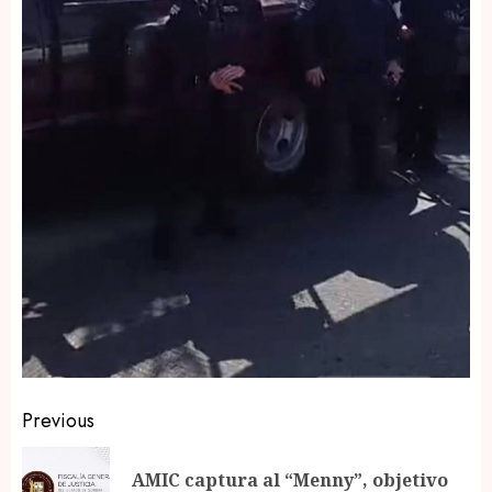
Post
Previous
navigation
AMIC captura al “Menny”, objetivo
Pr