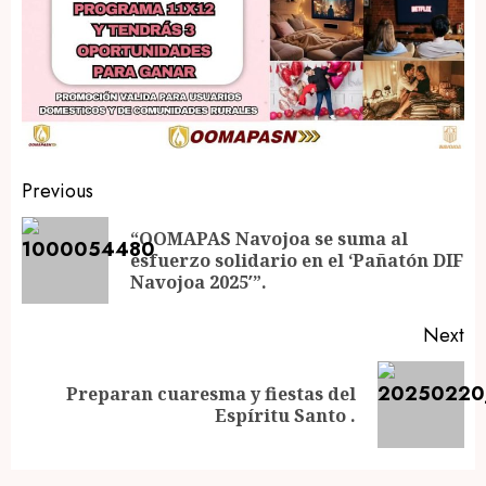
Post
Previous
navigation
“OOMAPAS Navojoa se suma al
Pr
esfuerzo solidario en el ‘Pañatón DIF
po
Navojoa 2025′”.
Next
Preparan cuaresma y fiestas del
Next
Espíritu Santo .
post: