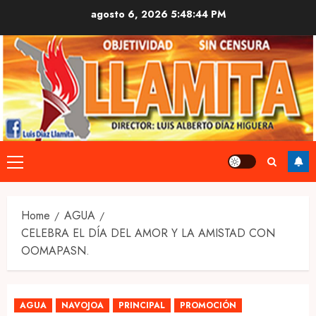
Skip
agosto 6, 2026
5:48:44 PM
to
content
Primary
Menu
Home
AGUA
CELEBRA EL DÍA DEL AMOR Y LA AMISTAD CON
OOMAPASN.
AGUA
NAVOJOA
PRINCIPAL
PROMOCIÓN