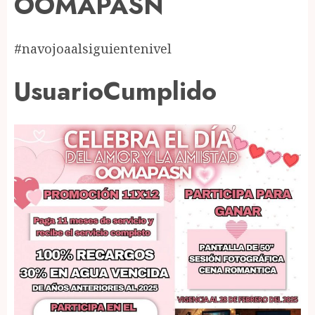
OOMAPASN
#navojoaalsiguientenivel
UsuarioCumplido