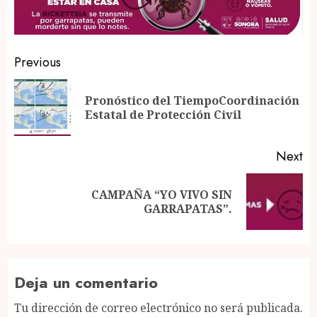
Post
Previous
navigation
Pronóstico del TiempoCoordinación
Pr
Estatal de Protección Civil
po
Next
CAMPAÑA “YO VIVO SIN
Next
GARRAPATAS”.
post:
Deja un comentario
Tu dirección de correo electrónico no será publicada.