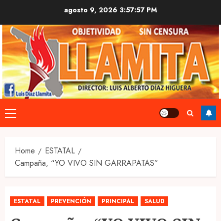
Skip
agosto 9, 2026
3:57:57 PM
to
content
Primary
Menu
Home
ESTATAL
Campaña, “YO VIVO SIN GARRAPATAS”
ESTATAL
PREVENCIÓN
PRINCIPAL
SALUD